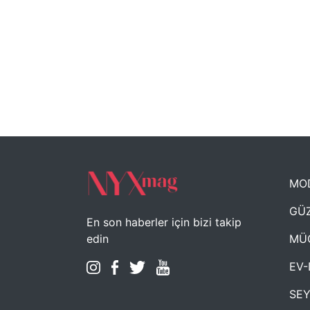
MO
GÜZ
En son haberler için bizi takip
MÜ
edin
EV-
SE