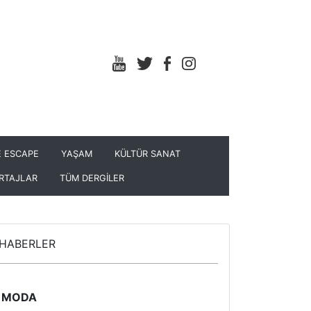
 ESCAPE
YAŞAM
KÜLTÜR SANAT
RTAJLAR
TÜM DERGİLER
HABERLER
MODA