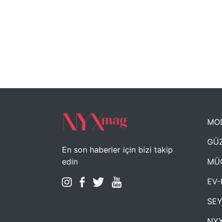
MO
GÜZ
En son haberler için bizi takip
MÜ
edin
EV-
SE
NYX