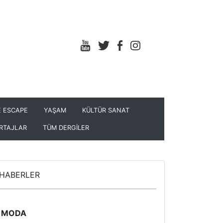
 ESCAPE
YAŞAM
KÜLTÜR SANAT
RTAJLAR
TÜM DERGİLER
HABERLER
MODA