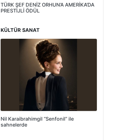
TÜRK ŞEF DENİZ ORHUN’A AMERİKA’DA
PRESTİJLİ ÖDÜL
KÜLTÜR SANAT
Nil Karaibrahimgil “Senfonil” ile
sahnelerde