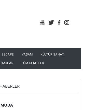
 ESCAPE
YAŞAM
KÜLTÜR SANAT
RTAJLAR
TÜM DERGİLER
HABERLER
MODA