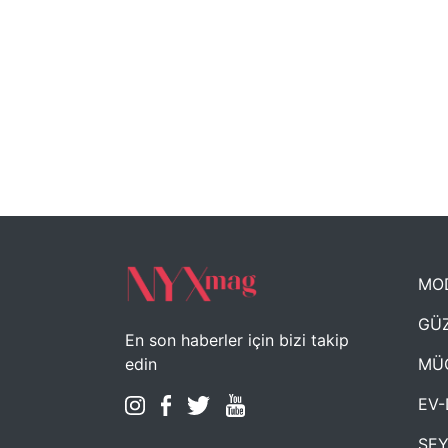
MO
GÜZ
En son haberler için bizi takip
MÜ
edin
EV-
SE