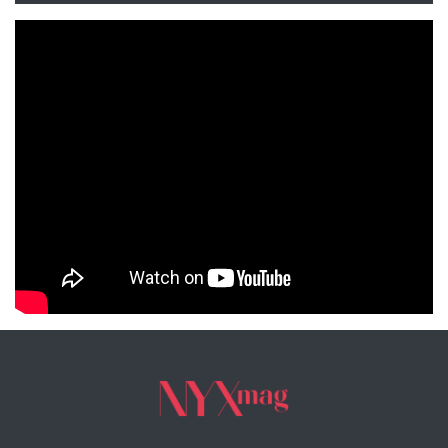
NYXmag 2. Yaş Kutlama Etkinliği