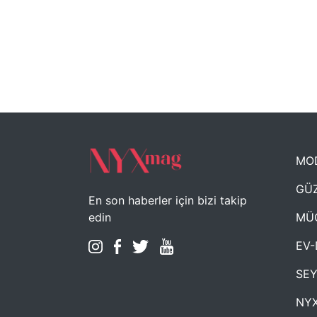
MO
GÜZ
En son haberler için bizi takip
MÜ
edin
EV-
SE
NYX