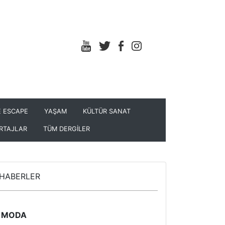
 ESCAPE
YAŞAM
KÜLTÜR SANAT
RTAJLAR
TÜM DERGİLER
HABERLER
MODA