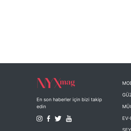
MO
GÜZ
En son haberler için bizi takip
MÜ
edin
EV-
SE