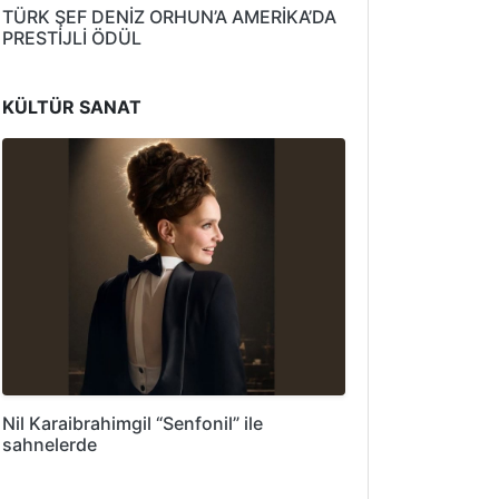
TÜRK ŞEF DENİZ ORHUN’A AMERİKA’DA
PRESTİJLİ ÖDÜL
KÜLTÜR SANAT
Nil Karaibrahimgil “Senfonil” ile
sahnelerde