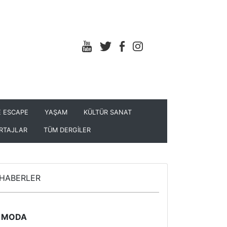
 ESCAPE
YAŞAM
KÜLTÜR SANAT
RTAJLAR
TÜM DERGİLER
HABERLER
MODA