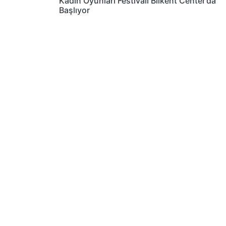
Kadın Oyunları Festivali Bilkent Center’da
Başlıyor