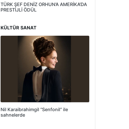
TÜRK ŞEF DENİZ ORHUN’A AMERİKA’DA
PRESTİJLİ ÖDÜL
KÜLTÜR SANAT
Nil Karaibrahimgil “Senfonil” ile
sahnelerde