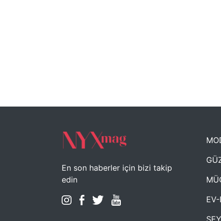
MO
GÜZ
En son haberler için bizi takip
MÜ
edin
EV-
SE