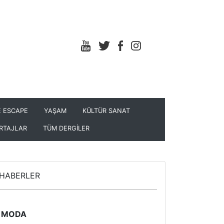
 ESCAPE
YAŞAM
KÜLTÜR SANAT
RTAJLAR
TÜM DERGİLER
HABERLER
MODA