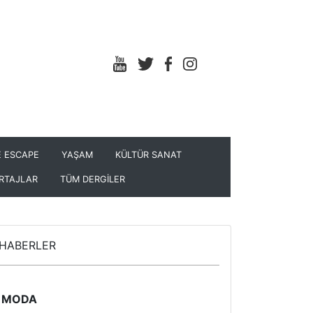
 ESCAPE
YAŞAM
KÜLTÜR SANAT
RTAJLAR
TÜM DERGİLER
HABERLER
MODA