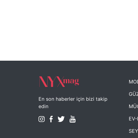
MO
GÜZ
En son haberler için bizi takip
MÜ
edin
EV-
SE