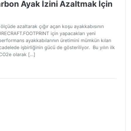
bon Ayak İzini Azaltmak İçin
i ölçüde azaltarak çığır açan koşu ayakkabısının
TURECRAFT.FOOTPRINT için yapacakları yeni
performans ayakkabılarının üretimini mümkün kılan
adelede işbirliğinin gücü de gösteriliyor. Bu yılın ilk
 CO2e olarak […]