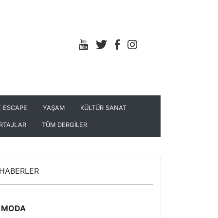
 ESCAPE
YAŞAM
KÜLTÜR SANAT
RTAJLAR
TÜM DERGİLER
HABERLER
MODA