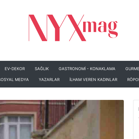
EV-DEKOR
SAĞLIK
GASTRONOMİ - KONAKLAMA
GURME
SOSYAL MEDYA
YAZARLAR
İLHAM VEREN KADINLAR
RÖPO