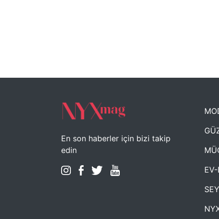
MO
GÜZ
En son haberler için bizi takip
MÜ
edin
EV-
SE
NYX