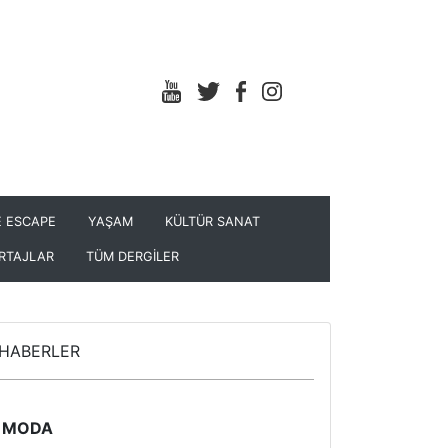
 ESCAPE
YAŞAM
KÜLTÜR SANAT
RTAJLAR
TÜM DERGİLER
HABERLER
MODA