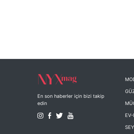
MO
GÜZ
En son haberler için bizi takip
MÜ
edin
EV-
SE