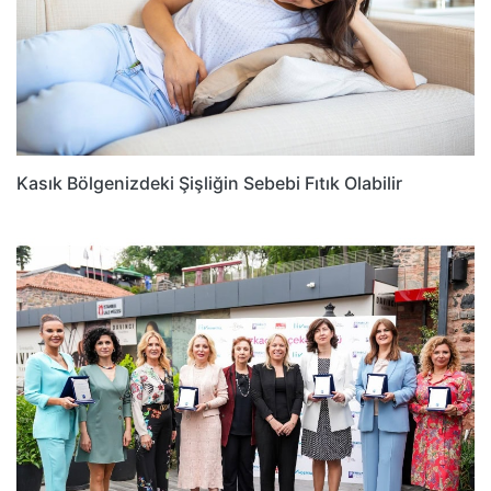
Kasık Bölgenizdeki Şişliğin Sebebi Fıtık Olabilir