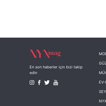
MO
GÜZ
En son haberler için bizi takip
MÜ
edin
EV-
SE
NYX