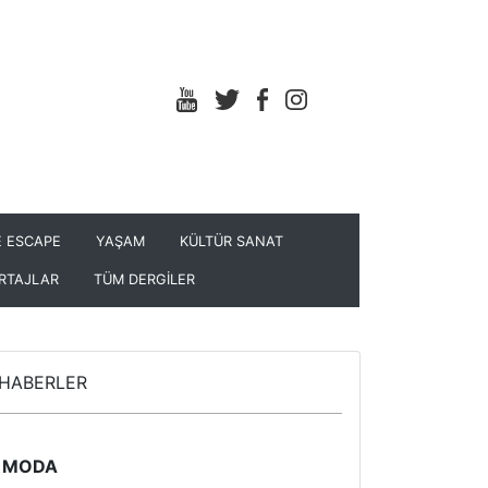
 ESCAPE
YAŞAM
KÜLTÜR SANAT
RTAJLAR
TÜM DERGİLER
HABERLER
MODA