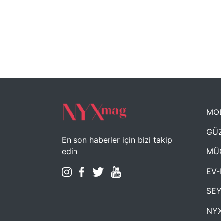
MO
GÜZ
En son haberler için bizi takip
MÜ
edin
EV-
SE
NYX