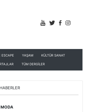
 ESCAPE
YAŞAM
KÜLTÜR SANAT
RTAJLAR
TÜM DERGİLER
HABERLER
MODA