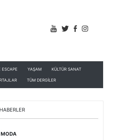
 ESCAPE
YAŞAM
KÜLTÜR SANAT
RTAJLAR
TÜM DERGİLER
HABERLER
MODA