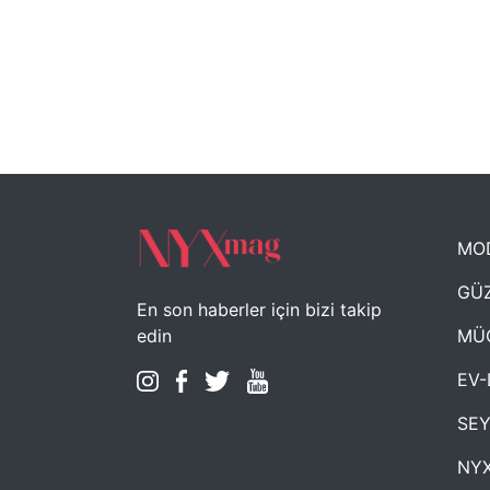
MO
GÜZ
En son haberler için bizi takip
MÜ
edin
EV-
SE
NYX