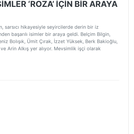
SİMLER ‘ROZA’ İÇİN BİR ARAYA
, sarsıcı hikayesiyle seyircilerde derin bir iz
nden başarılı isimler bir araya geldi. Belçim Bilgin,
niz Bolışık, Ümit Çırak, İzzet Yüksek, Berk Bakioğlu,
e Arin Alkış yer alıyor. Mevsimlik işçi olarak