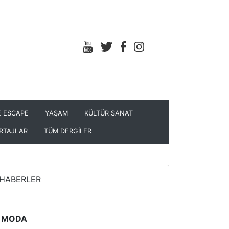
 ESCAPE
YAŞAM
KÜLTÜR SANAT
RTAJLAR
TÜM DERGİLER
HABERLER
MODA