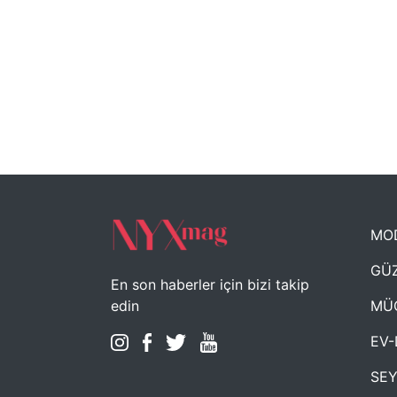
MO
GÜZ
En son haberler için bizi takip
MÜ
edin
EV-
SE