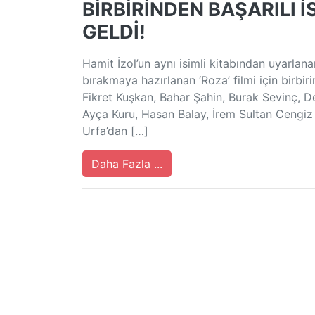
BİRBİRİNDEN BAŞARILI İ
GELDİ!
Hamit İzol’un aynı isimli kitabından uyarlanan
bırakmaya hazırlanan ‘Roza’ filmi için birbiri
Fikret Kuşkan, Bahar Şahin, Burak Sevinç, De
Ayça Kuru, Hasan Balay, İrem Sultan Cengiz v
Urfa’dan […]
Daha Fazla ...