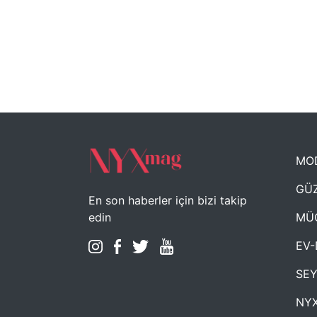
MO
GÜZ
En son haberler için bizi takip
MÜ
edin
EV-
SE
NYX