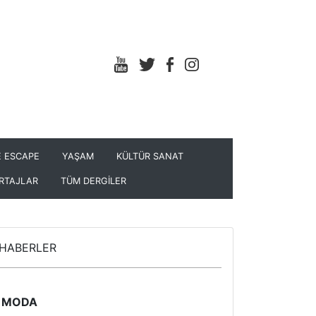
 ESCAPE
YAŞAM
KÜLTÜR SANAT
RTAJLAR
TÜM DERGİLER
HABERLER
MODA