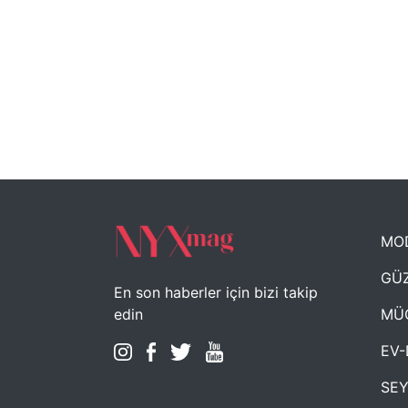
MO
GÜZ
En son haberler için bizi takip
MÜ
edin
EV-
SE