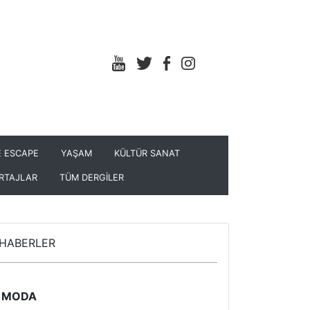
 ESCAPE
YAŞAM
KÜLTÜR SANAT
RTAJLAR
TÜM DERGİLER
HABERLER
MODA