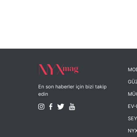
MO
GÜZ
En son haberler için bizi takip
MÜ
edin
EV-
SE
NYX