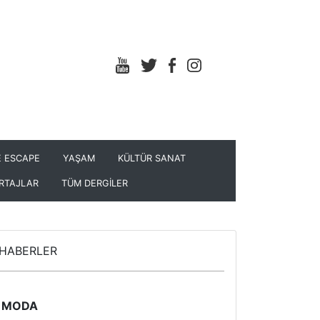
 ESCAPE
YAŞAM
KÜLTÜR SANAT
RTAJLAR
TÜM DERGİLER
HABERLER
MODA