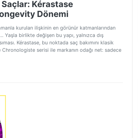
açlar: Kérastase
 Longevity Dönemi
zamanla kurulan ilişkinin en görünür katmanlarından
… Yaşla birlikte değişen bu yapı, yalnızca dış
ansıması. Kérastase, bu noktada saç bakımını klasik
e Chronologiste serisi ile markanın odağı net: sadece