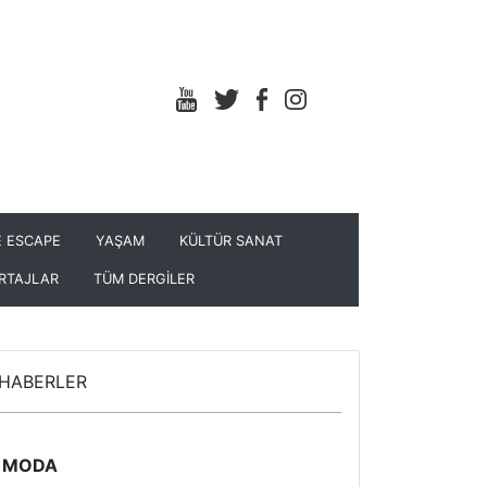
 ESCAPE
YAŞAM
KÜLTÜR SANAT
RTAJLAR
TÜM DERGİLER
HABERLER
MODA