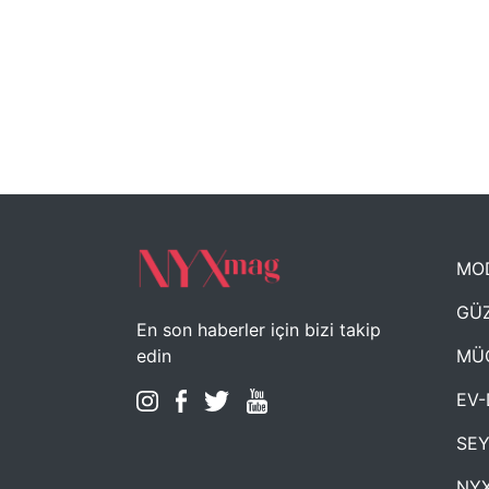
MO
GÜZ
En son haberler için bizi takip
MÜ
edin
EV-
SE
NYX