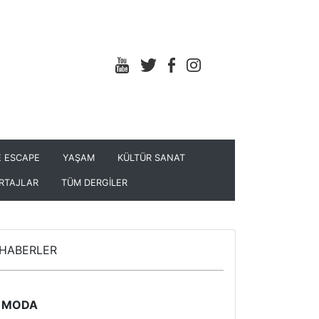
 ESCAPE
YAŞAM
KÜLTÜR SANAT
RTAJLAR
TÜM DERGİLER
HABERLER
MODA