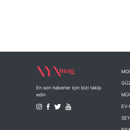
MO
GÜZ
En son haberler için bizi takip
MÜ
edin
EV-
SE
NYX