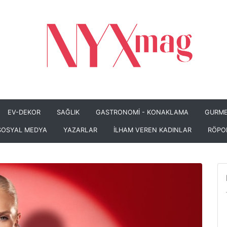
EV-DEKOR
SAĞLIK
GASTRONOMİ - KONAKLAMA
GURME
SOSYAL MEDYA
YAZARLAR
İLHAM VEREN KADINLAR
RÖPO