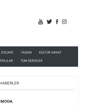
 ESCAPE
YAŞAM
KÜLTÜR SANAT
RTAJLAR
TÜM DERGİLER
HABERLER
MODA