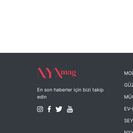
MO
GÜZ
En son haberler için bizi takip
MÜ
edin
EV-
SE
NYX