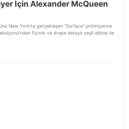
er İçin Alexander McQueen
nü New York’ta gerçekleşen “Surface” prömiyerine
iyonu’ndan fiyonk ve drape detaylı yeşil elbise ile