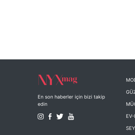
MO
GÜZ
En son haberler için bizi takip
MÜ
edin
EV-
SE