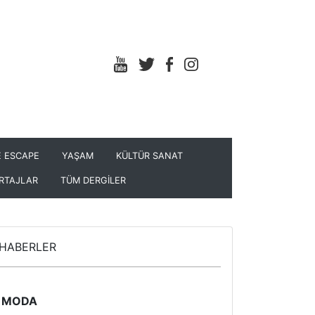
 ESCAPE
YAŞAM
KÜLTÜR SANAT
RTAJLAR
TÜM DERGİLER
HABERLER
MODA