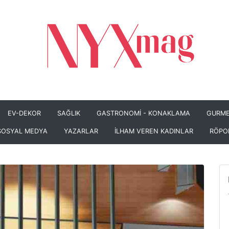
EV-DEKOR
SAĞLIK
GASTRONOMİ - KONAKLAMA
GURME
SOSYAL MEDYA
YAZARLAR
İLHAM VEREN KADINLAR
RÖPO