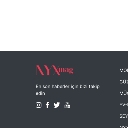
MO
GÜZ
En son haberler için bizi takip
MÜ
edin
EV-
SE
NYX