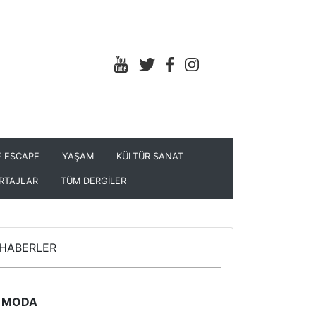
 ESCAPE
YAŞAM
KÜLTÜR SANAT
RTAJLAR
TÜM DERGİLER
HABERLER
MODA