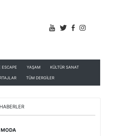
 ESCAPE
YAŞAM
KÜLTÜR SANAT
RTAJLAR
TÜM DERGİLER
HABERLER
MODA