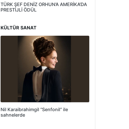
TÜRK ŞEF DENİZ ORHUN’A AMERİKA’DA
PRESTİJLİ ÖDÜL
KÜLTÜR SANAT
Nil Karaibrahimgil “Senfonil” ile
sahnelerde