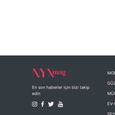
MO
GÜZ
En son haberler için bizi takip
MÜ
edin
EV-
SE