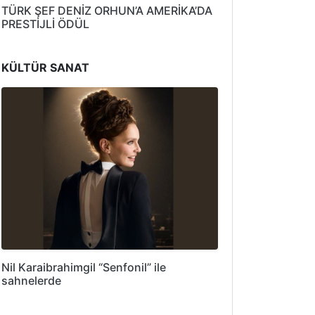
TÜRK ŞEF DENİZ ORHUN’A AMERİKA’DA
PRESTİJLİ ÖDÜL
KÜLTÜR SANAT
Nil Karaibrahimgil “Senfonil” ile
sahnelerde