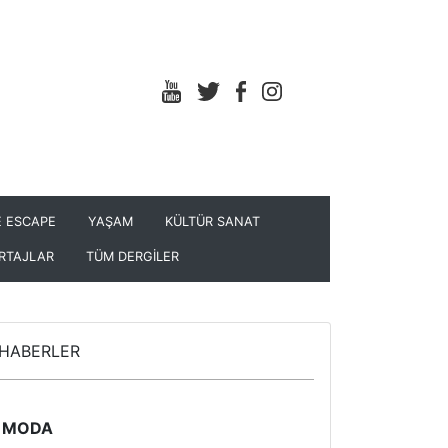
 ESCAPE
YAŞAM
KÜLTÜR SANAT
RTAJLAR
TÜM DERGİLER
HABERLER
MODA