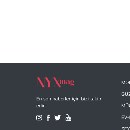
MO
GÜZ
En son haberler için bizi takip
MÜ
edin
EV-
SE