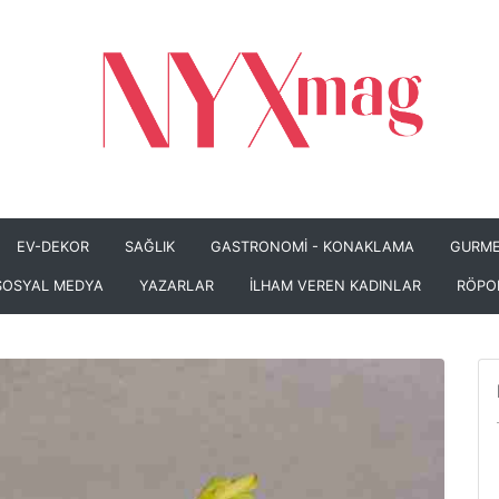
EV-DEKOR
SAĞLIK
GASTRONOMİ - KONAKLAMA
GURME
SOSYAL MEDYA
YAZARLAR
İLHAM VEREN KADINLAR
RÖPO