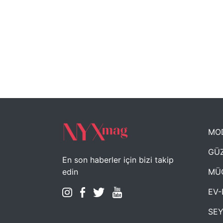
MO
GÜZ
En son haberler için bizi takip
MÜ
edin
EV-
SE