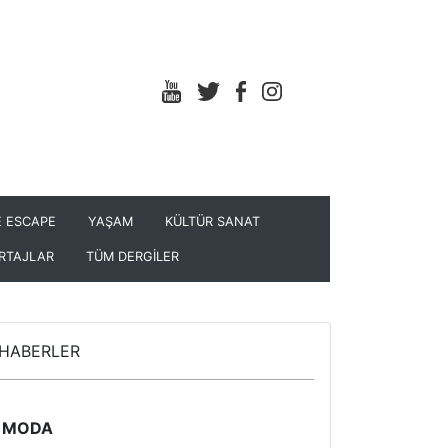
 ESCAPE
YAŞAM
KÜLTÜR SANAT
RTAJLAR
TÜM DERGİLER
HABERLER
MODA