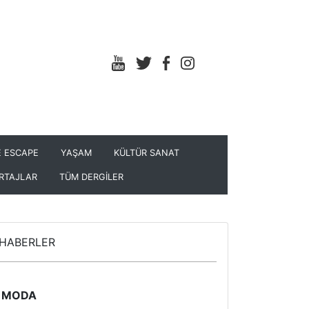
 ESCAPE
YAŞAM
KÜLTÜR SANAT
RTAJLAR
TÜM DERGİLER
HABERLER
MODA