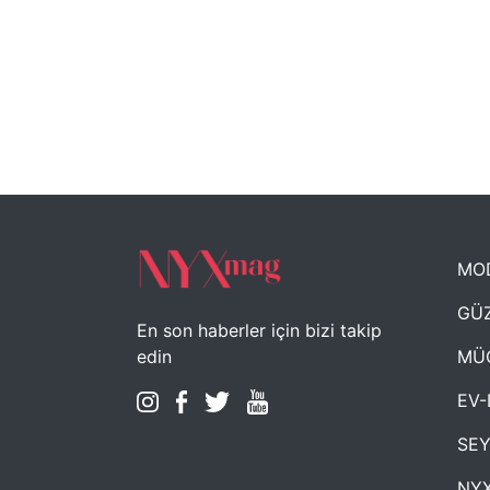
MO
GÜZ
En son haberler için bizi takip
MÜ
edin
EV-
SE
NYX