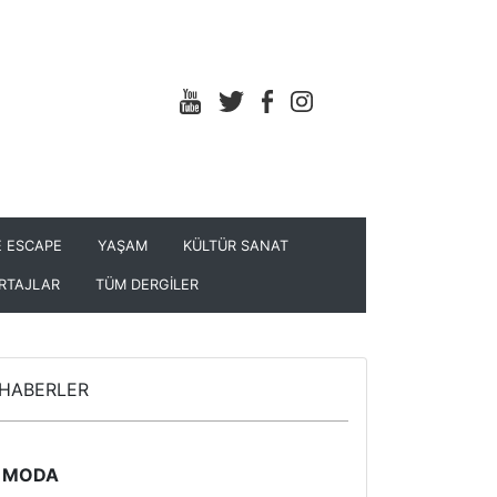
 ESCAPE
YAŞAM
KÜLTÜR SANAT
RTAJLAR
TÜM DERGİLER
HABERLER
MODA