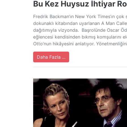
Bu Kez Huysuz İhtiyar R
Fredrik Backman’ın New York Times’ın çok s
dokunaklı kitabından uyarlanan A Man Cal
dağıtımıyla vizyonda. Başrolünde Oscar Ödül
eğlencesi kendisinden bıkmış komşularını e
Otto’nun hikâyesini anlatıyor. Yönetmenliğin
Daha Fazla ...