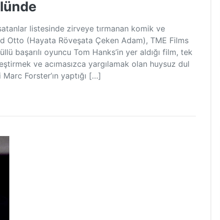
olünde
atanlar listesinde zirveye tırmanan komik ve
led Otto (Hayata Röveşata Çeken Adam), TME Films
lü başarılı oyuncu Tom Hanks’in yer aldığı film, tek
leştirmek ve acımasızca yargılamak olan huysuz dul
i Marc Forster’ın yaptığı […]