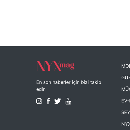
MO
GÜZ
En son haberler için bizi takip
MÜ
edin
EV-
SE
NYX