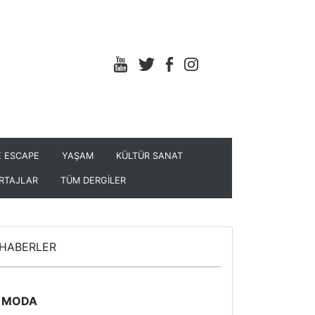
 ESCAPE
YAŞAM
KÜLTÜR SANAT
RTAJLAR
TÜM DERGİLER
HABERLER
MODA