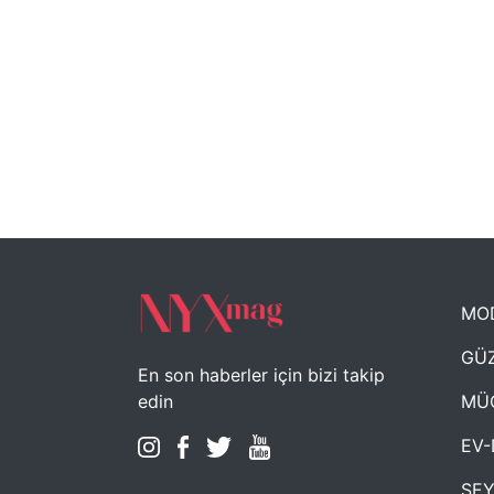
MO
GÜZ
En son haberler için bizi takip
MÜ
edin
EV-
SE