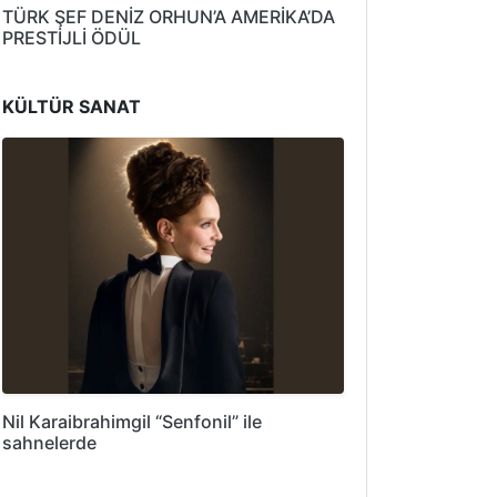
TÜRK ŞEF DENİZ ORHUN’A AMERİKA’DA
PRESTİJLİ ÖDÜL
KÜLTÜR SANAT
Nil Karaibrahimgil “Senfonil” ile
sahnelerde