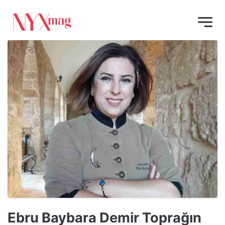
Ebru Baybara Demir Toprağın