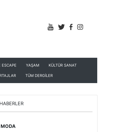
 ESCAPE
YAŞAM
KÜLTÜR SANAT
RTAJLAR
TÜM DERGİLER
HABERLER
MODA