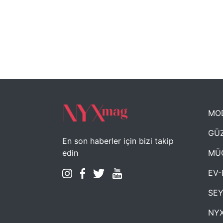
MO
GÜZ
En son haberler için bizi takip
MÜ
edin
EV-
SE
NYX