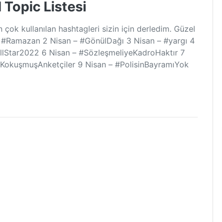
 Topic Listesi
çok kullanılan hashtagleri sizin için derledim. Güzel
– #Ramazan 2 Nisan – #GönülDağı 3 Nisan – #yargı 4
AllStar2022 6 Nisan – #SözleşmeliyeKadroHaktır 7
#KokuşmuşAnketçiler 9 Nisan – #PolisinBayramıYok