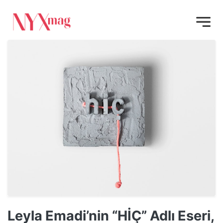
Leyla Emadi’nin “HİÇ” Adlı Eseri,