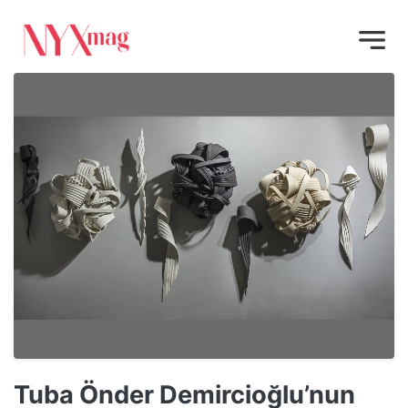
Tuba Önder Demircioğlu’nun