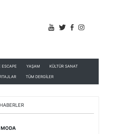
 ESCAPE
YAŞAM
KÜLTÜR SANAT
RTAJLAR
TÜM DERGİLER
HABERLER
MODA