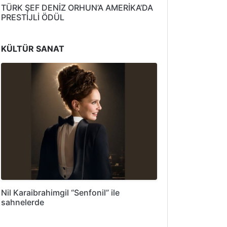
TÜRK ŞEF DENİZ ORHUN’A AMERİKA’DA
PRESTİJLİ ÖDÜL
KÜLTÜR SANAT
Nil Karaibrahimgil “Senfonil” ile
sahnelerde