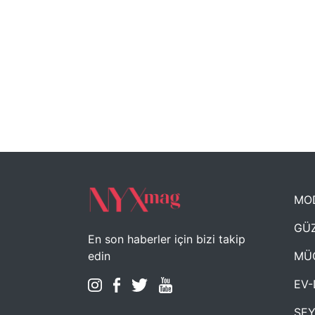
MO
GÜZ
En son haberler için bizi takip
MÜ
edin
EV-
SE