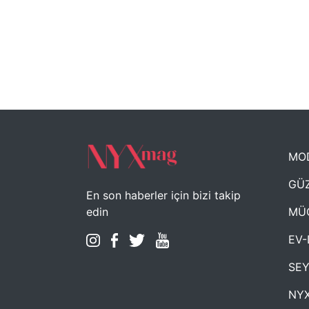
MO
GÜZ
En son haberler için bizi takip
MÜ
edin
EV-
SE
NYX