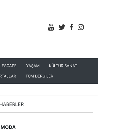
 ESCAPE
YAŞAM
KÜLTÜR SANAT
RTAJLAR
TÜM DERGİLER
HABERLER
MODA