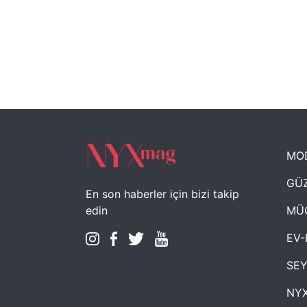
MO
GÜZ
En son haberler için bizi takip
MÜ
edin
EV-
SE
NYX