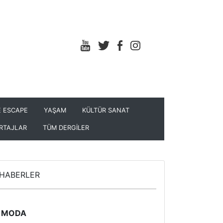
 ESCAPE
YAŞAM
KÜLTÜR SANAT
RTAJLAR
TÜM DERGİLER
HABERLER
MODA