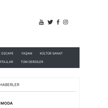
 ESCAPE
YAŞAM
KÜLTÜR SANAT
RTAJLAR
TÜM DERGİLER
HABERLER
MODA