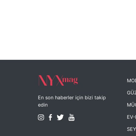
MO
GÜZ
En son haberler için bizi takip
MÜ
edin
EV-
SE