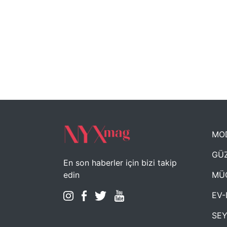
MO
GÜZ
En son haberler için bizi takip
MÜ
edin
EV-
SE