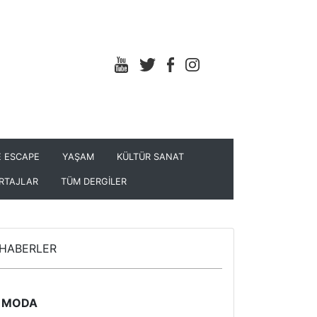
 ESCAPE
YAŞAM
KÜLTÜR SANAT
RTAJLAR
TÜM DERGİLER
HABERLER
MODA