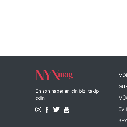
MO
GÜZ
En son haberler için bizi takip
MÜ
edin
EV-
SE