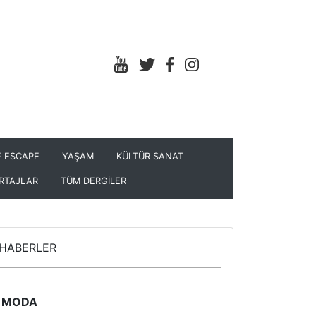
 ESCAPE
YAŞAM
KÜLTÜR SANAT
RTAJLAR
TÜM DERGİLER
HABERLER
MODA