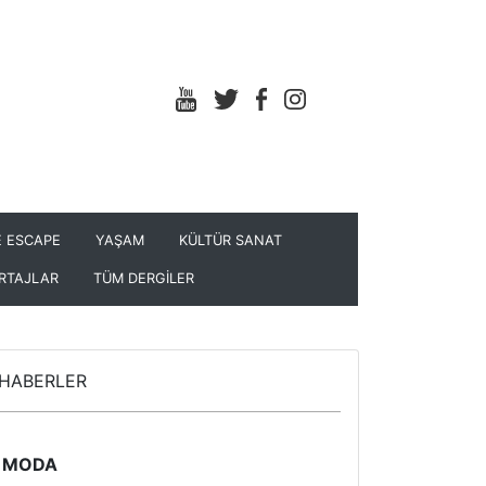
 ESCAPE
YAŞAM
KÜLTÜR SANAT
RTAJLAR
TÜM DERGİLER
HABERLER
MODA