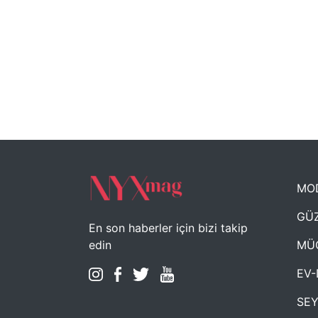
MO
GÜZ
En son haberler için bizi takip
MÜ
edin
EV-
SE