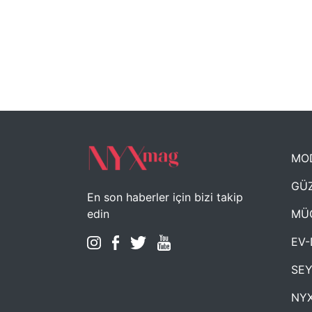
MO
GÜZ
En son haberler için bizi takip
MÜ
edin
EV-
SE
NYX