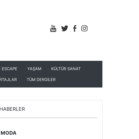
 ESCAPE
YAŞAM
KÜLTÜR SANAT
RTAJLAR
TÜM DERGİLER
HABERLER
MODA