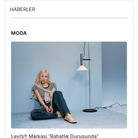
HABERLER
MODA
Levi’s® Markası “Rahatlık Duruşunda”