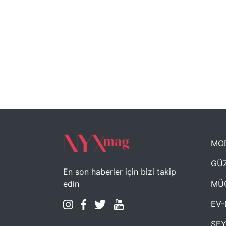
MO
GÜZ
En son haberler için bizi takip
MÜ
edin
EV-
SE