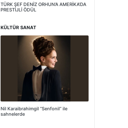
TÜRK ŞEF DENİZ ORHUN’A AMERİKA’DA
PRESTİJLİ ÖDÜL
KÜLTÜR SANAT
Nil Karaibrahimgil “Senfonil” ile
sahnelerde