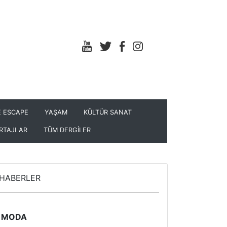
 ESCAPE
YAŞAM
KÜLTÜR SANAT
RTAJLAR
TÜM DERGİLER
HABERLER
MODA