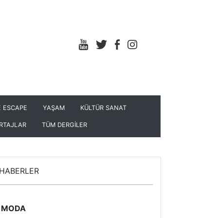
 ESCAPE
YAŞAM
KÜLTÜR SANAT
RTAJLAR
TÜM DERGİLER
HABERLER
MODA