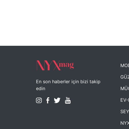
MO
GÜZ
En son haberler için bizi takip
MÜ
edin
EV-
SE
NYX