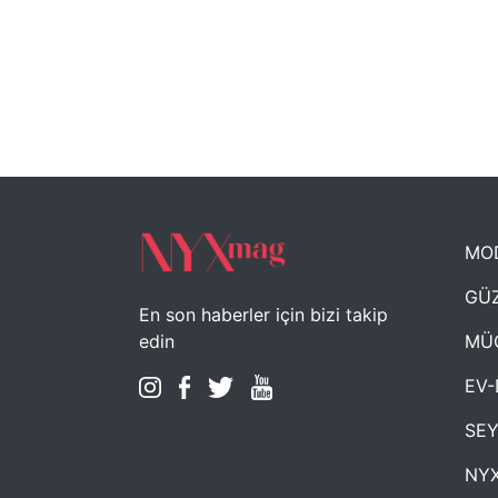
MO
GÜZ
En son haberler için bizi takip
MÜ
edin
EV-
SE
NYX