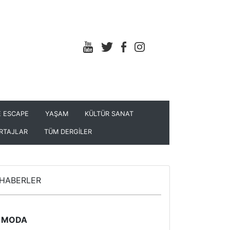
 ESCAPE
YAŞAM
KÜLTÜR SANAT
RTAJLAR
TÜM DERGİLER
HABERLER
MODA