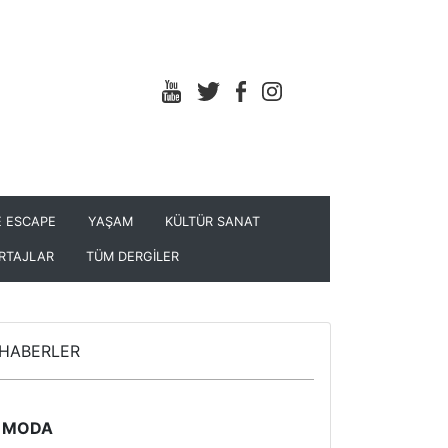
 ESCAPE
YAŞAM
KÜLTÜR SANAT
RTAJLAR
TÜM DERGİLER
HABERLER
MODA