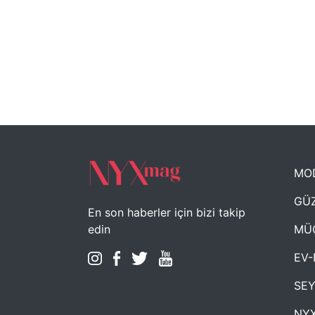
MO
GÜZ
En son haberler için bizi takip
MÜ
edin
EV-
SE
NYX