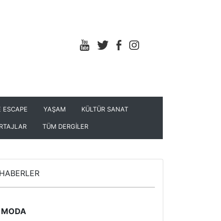
 ESCAPE
YAŞAM
KÜLTÜR SANAT
RTAJLAR
TÜM DERGİLER
HABERLER
MODA