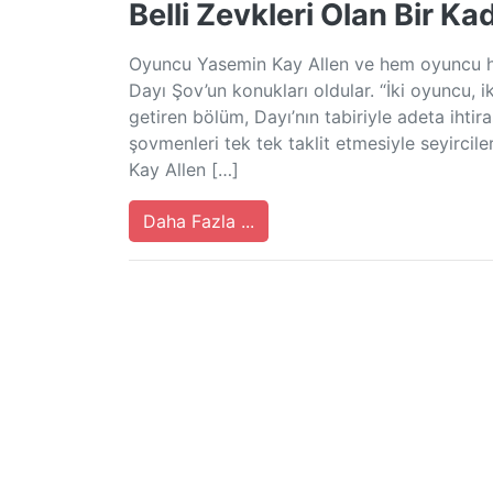
Belli Zevkleri Olan Bir K
Oyuncu Yasemin Kay Allen ve hem oyuncu h
Dayı Şov’un konukları oldular. “İki oyuncu,
getiren bölüm, Dayı’nın tabiriyle adeta ihtir
şovmenleri tek tek taklit etmesiyle seyirci
Kay Allen […]
Daha Fazla ...