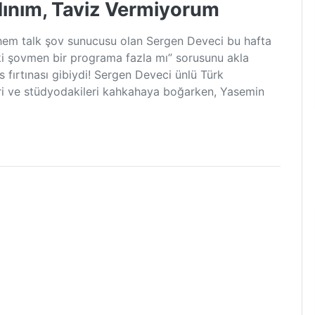
adınım, Taviz Vermiyorum
em talk şov sunucusu olan Sergen Deveci bu hafta
 iki şovmen bir programa fazla mı” sorusunu akla
as fırtınası gibiydi! Sergen Deveci ünlü Türk
leri ve stüdyodakileri kahkahaya boğarken, Yasemin