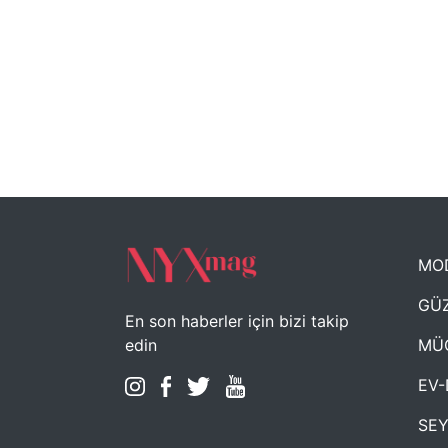
MO
GÜZ
En son haberler için bizi takip
MÜ
edin
EV-
SE