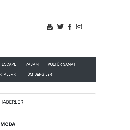
 ESCAPE
YAŞAM
KÜLTÜR SANAT
RTAJLAR
TÜM DERGİLER
HABERLER
MODA