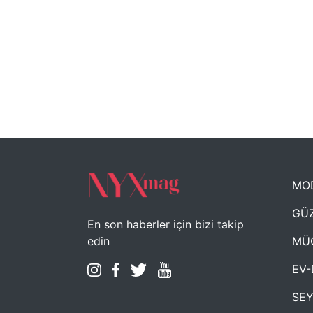
MO
GÜZ
En son haberler için bizi takip
MÜ
edin
EV-
SE