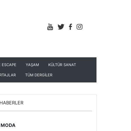
 ESCAPE
YAŞAM
KÜLTÜR SANAT
RTAJLAR
TÜM DERGİLER
HABERLER
MODA