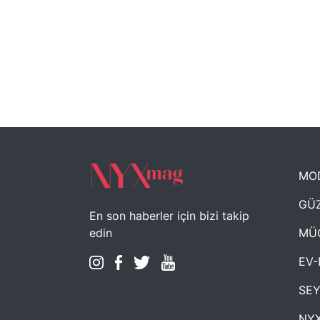
MO
GÜZ
En son haberler için bizi takip
MÜ
edin
EV-
SE
NYX