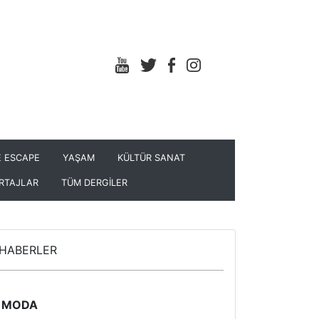
 ESCAPE
YAŞAM
KÜLTÜR SANAT
RTAJLAR
TÜM DERGİLER
HABERLER
MODA